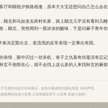
厅和顾朝夕狭路相逢，原本方大宝还想问自己怎么会在
顾北和马如龙去薛村长家，路上顾北几乎没有看到几幢
差，顾北，突然闻到一股浓浓的酸味，于是问麻子青年你
李泰决定豁出去，老流氓的反常表现一定事出有因。
表情，眼中闪过一丝杀机，丧子之仇葛奇丝毫没有忘记
秋玄不抱恨在心，就不会找上这么多的人来找秋玄的麻烦
基于百度转码进行转码展示，如有问题请您到源站阅读,
转码声明
。
说搜索
网站阅读
大至尊
,
大至尊最新章节
,
大至尊 圣墟小说网
！