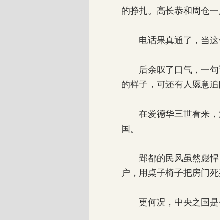
的挣扎。高长恭和周仓一
电话果真通了，当这位
后余叹了口气，一句话
的样子，可还有人愿意追
在爱德华三世看来，法
国。
郢都的民风虽然彪悍，
户，用桌子椅子把房门死
更何况，中央之国是个