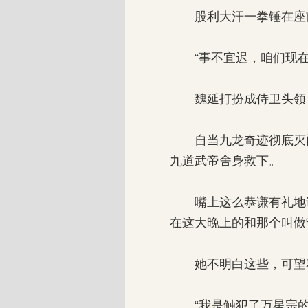
股利大汗一拳锤在座前
“事不宜迟，咱们现在
魏延打扮成侍卫头领，
自当九龙奇迹彻底灭门
九道武帝舍身救下。
嘴上这么恭谦有礼地说
在这大晚上的和那个叫做
她不明白这些，可望着
“我是触犯了万星宗的