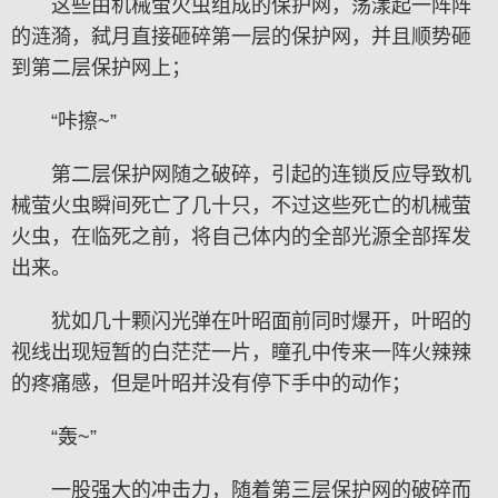
这些由机械萤火虫组成的保护网，荡漾起一阵阵
的涟漪，弑月直接砸碎第一层的保护网，并且顺势砸
到第二层保护网上；
“咔擦~”
第二层保护网随之破碎，引起的连锁反应导致机
械萤火虫瞬间死亡了几十只，不过这些死亡的机械萤
火虫，在临死之前，将自己体内的全部光源全部挥发
出来。
犹如几十颗闪光弹在叶昭面前同时爆开，叶昭的
视线出现短暂的白茫茫一片，瞳孔中传来一阵火辣辣
的疼痛感，但是叶昭并没有停下手中的动作；
“轰~”
一股强大的冲击力，随着第三层保护网的破碎而