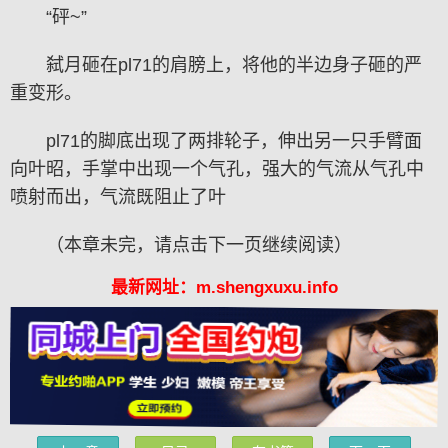
“砰~”
弑月砸在pl71的肩膀上，将他的半边身子砸的严
重变形。
pl71的脚底出现了两排轮子，伸出另一只手臂面
向叶昭，手掌中出现一个气孔，强大的气流从气孔中
喷射而出，气流既阻止了叶
（本章未完，请点击下一页继续阅读）
最新网址：m.shengxuxu.info