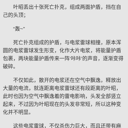
叶昭丢出十张死亡扑克，组成两面护盾，挡在自
己的头顶；
“轰~”
死亡扑克组成的护盾，与电浆雷球相撞，原本浑
圆的电浆雷球发生形变，化作大片电浆，将能量护盾
包裹，两块能量护盾传来一阵‘咔咔’的声音，逐渐变得
破碎。
不仅如此，散开的电浆还在空气中飘逸，释放出
大量的电流，就连距离电浆雷球还有段距离的叶昭，
此时也因为空气中飘逸着的雷电影响，头发全部竖立
起来，不过因为叶昭现在的头发非常短，所以这种变
化并不明显。
这些电浆雷球，不仅杀伤力巨大，而且还带有麻