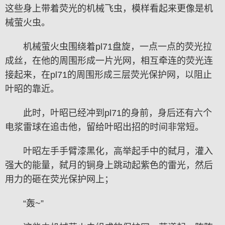
这些身上带着荧光的机械飞虫，模样看起来更像是机
械萤火虫。
机械萤火虫围绕着pl71盘旋，一点一点的荧光拉
成丝，在他的周围形成一片光网，相互牵连的荧光连
接起来，在pl71的周围形成三层荧光保护网，以阻止
叶昭的靠近。
此时，叶昭已经冲到pl71的身前，身后还有六个
电浆雷球在追击他，留给叶昭出招的时间非常短。
叶昭左手手臂漆黑化，高举起手中的弑月，灌入
强大的能量，弑月的锏身上跳动起紫色的雷光，然后
用力的砸在荧光保护网上；
“轰~”