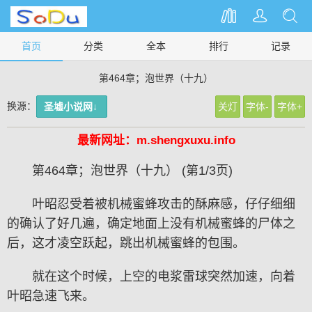
首页
分类
全本
排行
记录
第464章；泡世界（十九）
换源：
圣墟小说网↓
关灯
字体-
字体+
最新网址：m.shengxuxu.info
第464章；泡世界（十九） (第1/3页)
叶昭忍受着被机械蜜蜂攻击的酥麻感，仔仔细细
的确认了好几遍，确定地面上没有机械蜜蜂的尸体之
后，这才凌空跃起，跳出机械蜜蜂的包围。
就在这个时候，上空的电浆雷球突然加速，向着
叶昭急速飞来。