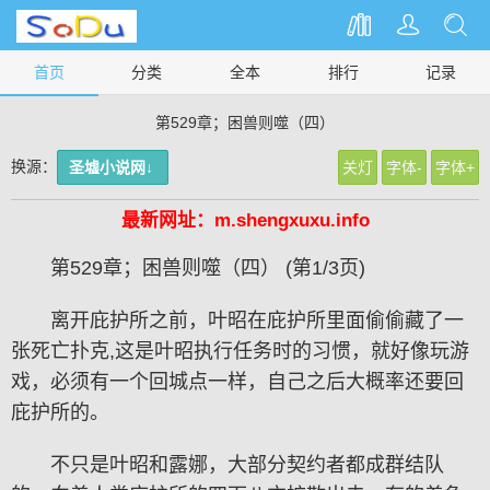
首页
分类
全本
排行
记录
第529章；困兽则噬（四）
换源：
圣墟小说网↓
关灯
字体-
字体+
最新网址：m.shengxuxu.info
第529章；困兽则噬（四） (第1/3页)
离开庇护所之前，叶昭在庇护所里面偷偷藏了一
张死亡扑克,这是叶昭执行任务时的习惯，就好像玩游
戏，必须有一个回城点一样，自己之后大概率还要回
庇护所的。
不只是叶昭和露娜，大部分契约者都成群结队