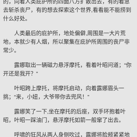
的，向着人类庇护所的四面八方扩散出去，有的着急
去斩杀丧尸，有的想去探索这个世界,看看能不能捞到
什么好处。
人类最后的庇护所，地处偏僻,周围是一大片荒
地，本就少有人烟，所以聚集在庇护所周围的丧尸非
常少。
露娜取出一辆磁力悬浮摩托，看着叶昭问道；“你
开还是我开？”
叶昭跨上摩托，将摩托启动，向着露娜眉头一
挑；“来，小妞，大爷带你去兜风！”
露娜笑了一下,坐在摩托的后座，双手环抱着叶
昭，叶昭一踩油门，悬浮摩托如箭一般窜了出去。
呼啸的狂风从两人身侧吹过，露娜将脸颊紧紧地