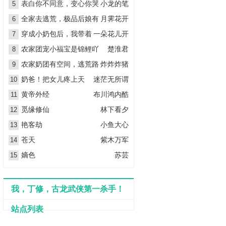
穿七零
表白你不同意，变心你哭
小龙的笔
5
什么
全家去逃荒，极品后娘有
月霁花开
6
空间
穿成小奶包后，我带着
一朵花儿开
7
全家在荒年躺赢了
农家团宠小福宝是锦鲤吖
楚淮君
8
农家奶团有空间，逃荒路
炸炸炸猪
9
上喜种田
奶爸！把女儿疼上天
迷茫无所谓
10
黄帝外经
布川鸿内酷
11
觅缘修仙
林下看夕
12
艳客劫
小鱼大心
13
苍天
紫木万军
14
嫡色
苏芸
15
我，丁修，古龙武侠第一杀手！
站点列表