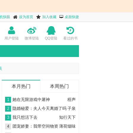
机快眼
设为首页
加入收藏
桌面快捷
用户登陆
微博登陆
QQ登陆
看过的书
表
本月热门
本周热门
她在无限游戏中屠神
梧声
1
隐婚秘爱：夫人今天离婚了吗
子泉
2
我只想活下去
知行天下
3
团宠娇妻：我带空间物资
薄荷烟味
4