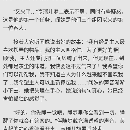
“又来了…”亨瑞儿嘴上表示不屑，同时有些疑惑，
这是他的第一个任务，闻姝是他们三个组团以来的第
一位客人。
接着大家听闻姝说出她的故事：“我曾经是主人最
喜欢摆弄的物品。我的主人叫格仁。为了更好的‘照
顾’我，主人还专门把一间房腾了出来，但是现在…到
处都是灰尘的味道，我快要透不过气来了！我希望你
们可以帮帮我，我不知道主人为什么越来越不喜欢我
了…我希望主人可以重新捧起我……”闻姝的声音渐渐
小下去，她把头埋在手心，她说的句句真心，她已经
害怕孤独的感觉了。
“好的。你先睡一觉吧，睡梦里你会看到一切，睡
醒了你就会有答案的。”伴随梦载充满诱惑的声音，芙
点起的静心香弥漫开来，亨瑞儿施展睡梦术。