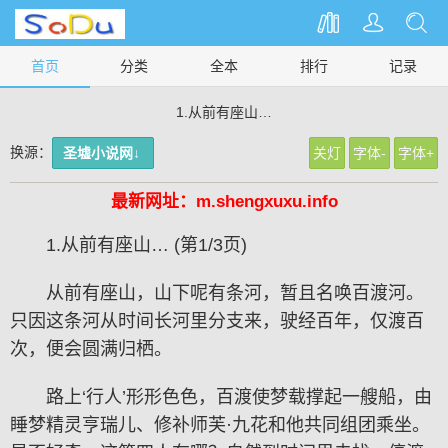
首页
分类
全本
排行
记录
1.从前有座山…
换源：
圣墟小说网↓
关灯
字体-
字体+
最新网址：m.shengxuxu.info
1.从前有座山… (第1/3页)
从前有座山，山下呢有条河，暂且名唤百渡河。
只因这条河从时间长河里分支来，驶经百年，仅渡百
次，便会圆满归栖。
路上‘行人’形形色色，百渡使梦载撑起一艘船，由
睡梦精灵亨瑞儿、修补师芙·九花和他共同组团乘坐。