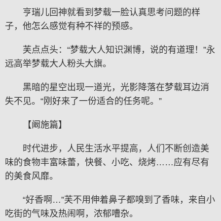
亨瑞儿回神就看到梦载一脸认真思考问题的样
子，他怎么感觉有种不祥的预感。
芙点点头：“梦载大人知识渊博，说的有道理！”永
远高举梦载大人粉头大旗。
黑暗的星空出现一道光，光影降落在梦载耳边消
失不见。“刚好来了一份适合的任务呢。”
【阚施篇】
时代进步，人民生活水平提高，人们不断创造美
味的食物丰富味蕾，快餐、小吃、烧烤……应有尽有
的美食风靡。
“好香啊…”芙不用伸着鼻子都嗅到了香味，来自小
吃街的气味及热闹啊，浓郁嘈杂。