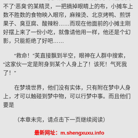
不了‘恶臭’的某精灵，一把摘掉眼睛上的布，小摊车上
数不胜数的食物映入眼帘，麻辣烫、北京烤鸭、煎饼
果子、臭豆腐、酸辣粉……而现在他面前的小摊主刚
好摆上来了一份小吃，就像请他用一样，他还是个幻
影，只能拒绝了好吧……
“救命！”芙直接飘到半空，眼神在人群中搜索，
“这家伙一定是附身到某个人身上了！该死！气死我
了！”
在梦境世界，他们没有实体，只有附在梦中人身
上，才可以触碰到梦中物，可以行梦中事。而且他们
要是
（本章未完，请点击下一页继续阅读）
最新网址：m.shengxuxu.info