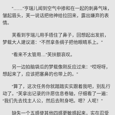
“……”亨瑞儿闻到空气中掺和在一起的刺鼻气味，
皱起眉头，芙一说话把他神给拉回来，露出嫌弃的表
情。
芙看到亨瑞儿用手捂住了鼻子，回想起出发前，
梦载大人建议道：“不然拿条绸子把他眼睛系上。”
“看来不太管用…”芙扶额哀叹。
另一边拍脑袋瓜的梦载像刚反应过来：“哎呀呀，
想起来了，应该把塞鼻的也带上的。”
“算了，这次任务你就踏踏实实跟着我吧，别乱行
动了。”芙拿出记录的许愿信息卷轴，仔细看了一遍：
“我们先去找主人公，然后去附身吧。嗯？人呢！”
缺失一个五感使其他四感更敏感起来，实在忍受