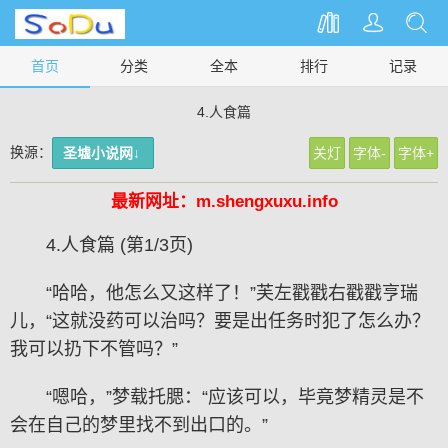
首页
分类
全本
排行
记录
4.人食篇
换源：
圣墟小说网↓
关灯
字体-
字体+
最新网址：m.shengxuxu.info
4.人食篇 (第1/3页)
“哈哈，他怎么又这样了！”芙左戳戳右戳戳亨瑞
儿，“这就没药可以治吗？要是出任务时犯了怎么办？
我可以扔下不管吗？”
“嗯哈，”梦载托腮：“应该可以，毕竟梦精灵是不
会在自己的梦里找不到出口的。”