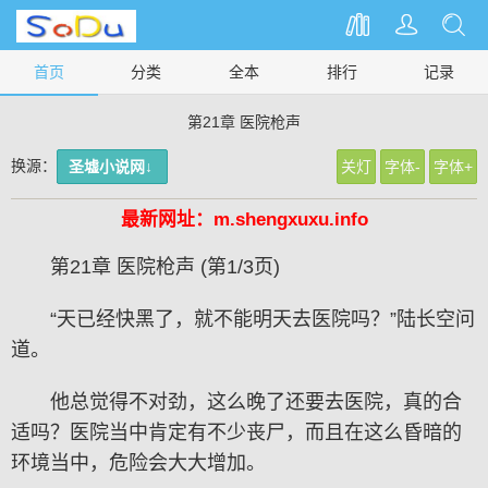
首页
分类
全本
排行
记录
第21章 医院枪声
换源：
圣墟小说网↓
关灯
字体-
字体+
最新网址：m.shengxuxu.info
第21章 医院枪声 (第1/3页)
“天已经快黑了，就不能明天去医院吗？”陆长空问
道。
他总觉得不对劲，这么晚了还要去医院，真的合
适吗？医院当中肯定有不少丧尸，而且在这么昏暗的
环境当中，危险会大大增加。