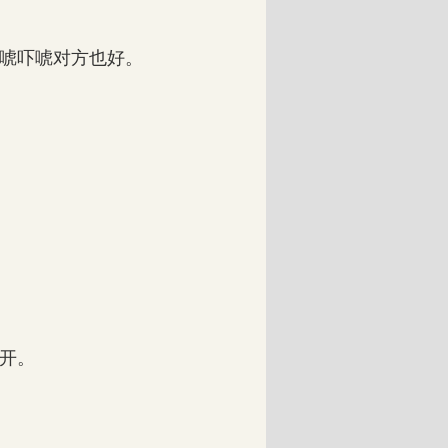
唬吓唬对方也好。
开。