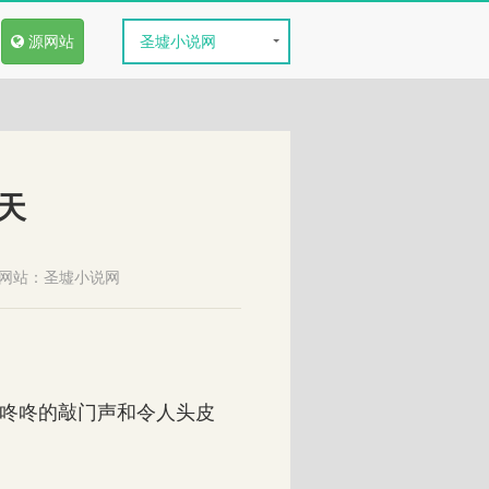
源网站
圣墟小说网
天
网站：
圣墟小说网
咚咚的敲门声和令人头皮