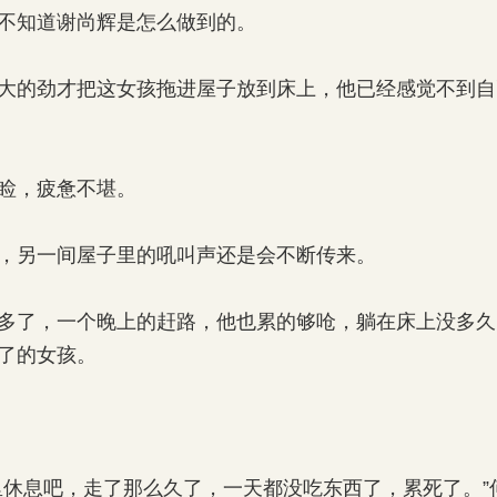
知道谢尚辉是怎么做到的。
的劲才把这女孩拖进屋子放到床上，他已经感觉不到自
睑，疲惫不堪。
另一间屋子里的吼叫声还是会不断传来。
了，一个晚上的赶路，他也累的够呛，躺在床上没多久
了的女孩。
息吧，走了那么久了，一天都没吃东西了，累死了。”