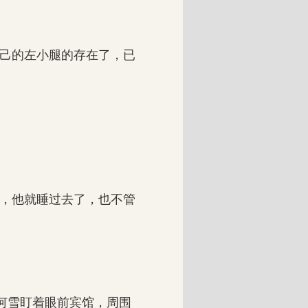
己的左小腿的存在了，已
，他就睡过去了，也不管
何雪盯着眼前宾馆，周围