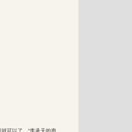
就可以了。”李承天的声