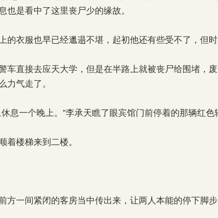
息也是看中了这里丧尸少的缘故。
的衣服也早已经邋遢不堪，起初他还有些受不了，但时
车直接去应天大学，但是在半路上就被丧尸给围堵，废
么力气走了。
休息一个晚上。”李承天瞧了眼宾馆门前停着的那辆红色
着楼梯来到二楼。
方一间紧闭的客房当中传出来，让两人本能的停下脚步