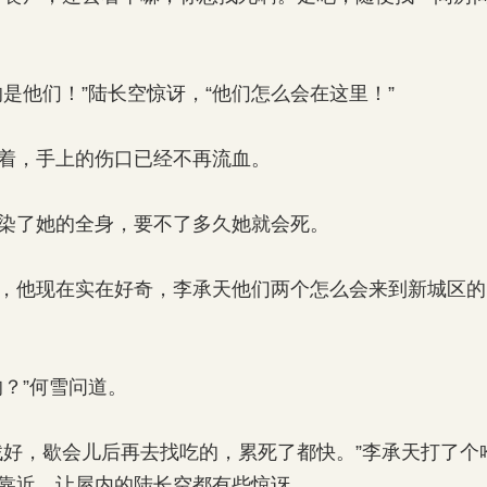
他们！”陆长空惊讶，“他们怎么会在这里！”
，手上的伤口已经不再流血。
了她的全身，要不了多久她就会死。
他现在实在好奇，李承天他们两个怎么会来到新城区的
？”何雪问道。
，歇会儿后再去找吃的，累死了都快。”李承天打了个
靠近，让屋内的陆长空都有些惊讶。