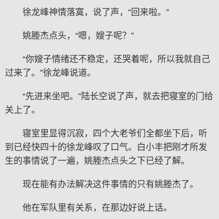
徐龙峰神情落寞，说了声，“回来啦。”
姚塍杰点头，“嗯，嫂子呢？”
“你嫂子情绪还不稳定，还哭着呢，所以我就自己
过来了。”徐龙峰说道。
“先进来坐吧。”陆长空说了声，就去把寝室的门给
关上了。
寝室里显得沉寂，四个大老爷们全都坐下后，听
到已经快四十的徐龙峰叹了口气。白小丰把刚才所发
生的事情说了一遍，姚塍杰点头之下已经了解。
现在能有办法解决这件事情的只有姚塍杰了。
他在军队里有关系，在那边好说上话。