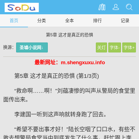
首页
分类
全本
排行
记录
第5章 这才是真正的恐惧
换源：
圣墟小说网↓
关灯
字体-
字体+
最新网址：m.shengxuxu.info
第5章 这才是真正的恐惧 (第1/3页)
“救命啊……啊！”刘蕴凄惨的叫声从警局的食堂里
面传出来。
李建国一听到这声响就转身跑了回去。
“希望不要出事才好！”陆长空咽了口口水，有些不
敢去想警局食堂当中到底发生了什么事，赶忙跟上李