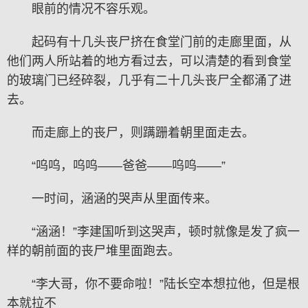
眼前的情况不容乐观。
起码有十几头丧尸挤在食堂门前的走廊里面，从
他们两人所站着的地方看过去，可以清楚的看到食堂
的玻璃门已经碎裂，几乎有二十几头丧尸全都涌了进
去。
而走廊上的丧尸，则蹒跚着朝里面走去。
“呜呜，呜呜——爸爸——呜呜——”
一时间，涵涵的哭声从里面传来。
“涵涵！”李建国听到这哭声，顿时就像是发了疯一
样的朝前面的丧尸堆里面跑去。
“李大哥，你不要命啦！”陆长空本想拉他，但是根
本就拉不