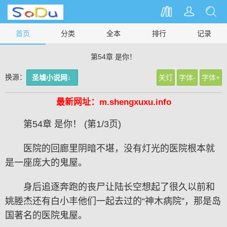
首页
分类
全本
排行
记录
第54章 是你！
换源：
圣墟小说网↓
关灯
字体-
字体+
最新网址：m.shengxuxu.info
第54章 是你！ (第1/3页)
医院的回廊里阴暗不堪，没有灯光的医院根本就
是一座庞大的鬼屋。
身后追逐奔跑的丧尸让陆长空想起了很久以前和
姚塍杰还有白小丰他们一起去过的“神木病院”，那是岛
国著名的医院鬼屋。