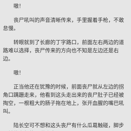
嗷！
丧尸吼叫的声音清晰传来，手里握着手枪，不敢
怠慢。
转眼就到了长廊的丁字路口，前面左右两边的道
路难以选择，丧尸传来的方向也不知是左边还是右
边。
嗷！
正当他还在犹豫的时候，前面丧尸就从左边的拐
角口蹒跚走来，他看到这头走出来的丧尸肚子已经被
掏空，一根粗大的肠子拖在地上，张开血腥的嘴巴吼
叫。
陆长空可不想和这头丧尸有什么瓜葛触碰，脚步