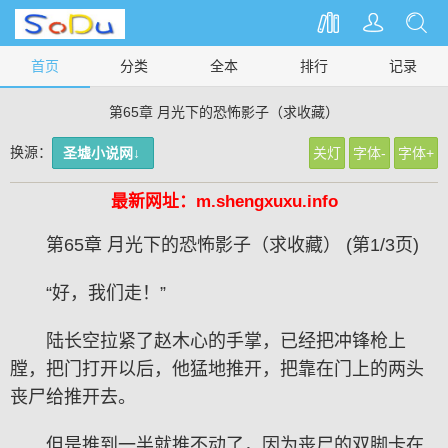
首页
分类
全本
排行
记录
第65章 月光下的恐怖影子（求收藏）
换源：
圣墟小说网↓
关灯
字体-
字体+
最新网址：m.shengxuxu.info
第65章 月光下的恐怖影子（求收藏） (第1/3页)
“好，我们走！”
陆长空拉紧了赵木心的手掌，已经把冲锋枪上
膛，把门打开以后，他猛地推开，把靠在门上的两头
丧尸给推开去。
但是推到一半就推不动了，因为丧尸的双脚卡在