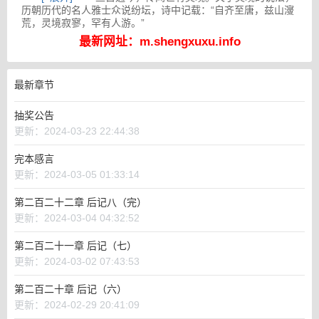
历朝历代的名人雅士众说纷坛，诗中记载：“自齐至唐，兹山濅
荒，灵境寂寥，罕有人游。”
最新网址：m.shengxuxu.info
“灵境不可状，鬼工谅难求。”申城大学一年级新生张元清，在一
次机缘巧合之下，得到了一张会所vip至尊卡，哦不，是灵境通
行卡。
最新章节
抽奖公告
更新：2024-03-23 22:44:38
完本感言
更新：2024-03-05 01:33:14
第二百二十二章 后记八（完）
更新：2024-03-04 04:32:52
第二百二十一章 后记（七）
更新：2024-03-02 07:43:53
第二百二十章 后记（六）
更新：2024-02-29 20:41:09