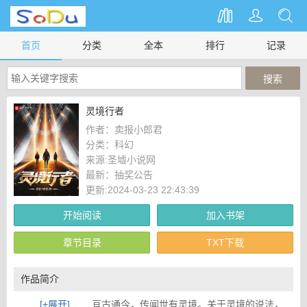
首页
分类
全本
排行
记录
灵境行者
作者：
卖报小郎君
分类：
科幻
来源:
圣墟小说网
最新：
抽奖公告
更新:2024-03-23 22:43:39
开始阅读
加入书架
章节目录
TXT下载
作品简介
[+展开]
亘古通今，传闻世有灵境。关于灵境的说法，