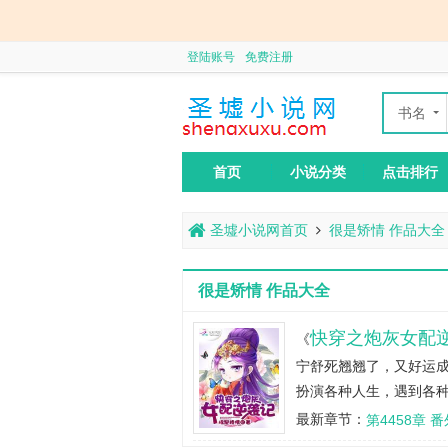
登陆账号
免费注册
书名
作者
首页
小说分类
点击排行
圣墟小说网首页
很是矫情 作品大全
很是矫情 作品大全
快穿之炮灰女配
《
宁舒死翘翘了，又好运
扮演各种人生，遇到各种
花，绿茶婊，心机婊，世
最新章节：
第4458章 番