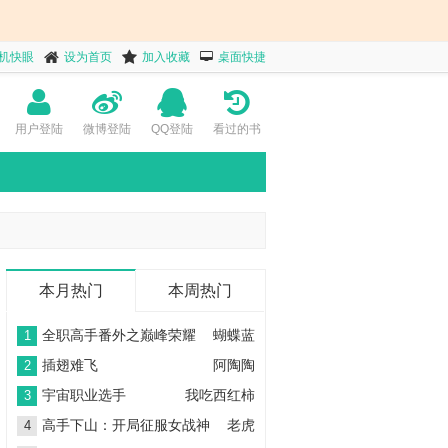
机快眼
设为首页
加入收藏
桌面快捷
用户登陆
微博登陆
QQ登陆
看过的书
本月热门
本周热门
全职高手番外之巅峰荣耀
蝴蝶蓝
1
插翅难飞
阿陶陶
2
宇宙职业选手
我吃西红柿
3
高手下山：开局征服女战神
老虎
4