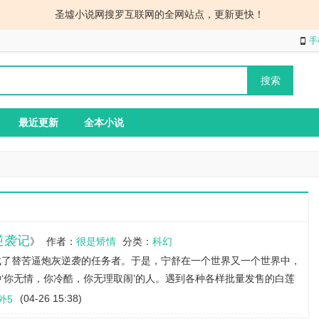
圣墟小说网搜罗互联网的全网站点，更新更快！
手
最近更新
全本小说
逆袭记
》
作者：
很是矫情
分类：
科幻
成了替苦逼炮灰逆袭的任务者。于是，宁舒在一个世界又一个世界中，
‘你无情，你冷酷，你无理取闹’的人。遇到各种各样批量发售的白莲
界还能不能..
(04-26 15:38)
外5