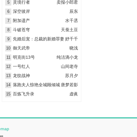
灵境行者
卖报小郎君
5
深空彼岸
辰东
6
附加遗产
水千丞
7
斗破苍穹
天蚕土豆
8
先婚后宠：总裁的新婚罪妻
妤千千
9
御天武帝
晓浅
10
明克街13号
纯洁滴小龙
11
一号红人
山间老寺
12
龙纹战神
苏月夕
13
落跑夫人惊艳全城顾倾城
唐梦若影
14
百炼飞升录
虚眞
15
temap