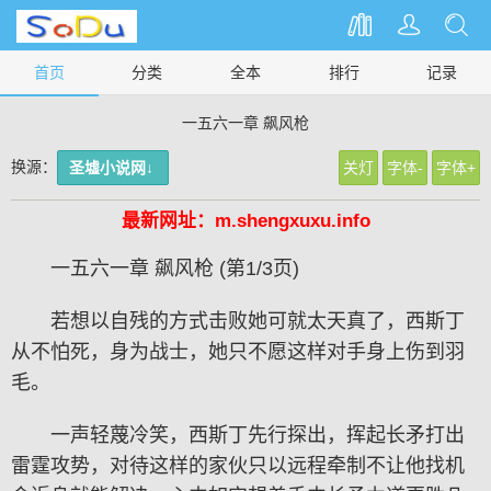
首页
分类
全本
排行
记录
一五六一章 飙风枪
换源：
圣墟小说网↓
关灯
字体-
字体+
最新网址：m.shengxuxu.info
一五六一章 飙风枪 (第1/3页)
若想以自残的方式击败她可就太天真了，西斯丁
从不怕死，身为战士，她只不愿这样对手身上伤到羽
毛。
一声轻蔑冷笑，西斯丁先行探出，挥起长矛打出
雷霆攻势，对待这样的家伙只以远程牵制不让他找机