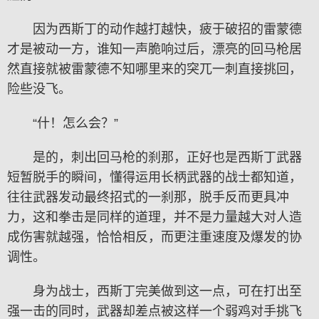
因为西斯丁的动作越打越快，疲于破招的雷蒙德
才是被动一方，谁知一声脆响过后，漂亮的回马枪居
然直接就被雷蒙德不知哪里来的突兀一刺直接挑回，
险些没飞。
“什！怎么会？”
是的，刺出回马枪的刹那，正好也是西斯丁武器
短暂脱手的瞬间，懂得运用长柄武器的战士都知道，
往往武器发动最终招式的一刹那，脱手反而更具冲
力，这和拳击是同样的道理，并不是力量越大对人造
成伤害就越强，恰恰相反，而更注重速度及爆发的协
调性。
身为战士，西斯丁完美做到这一点，可在打出至
强一击的同时，武器却差点被这样一个弱鸡对手挑飞