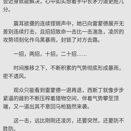
会近身就能解决，心中如实想着手中长矛力道更胜几
分。
震耳欲聋的连续铿锵声中，她已向雷蒙德展开无
差别连续打击，且招招致命一击比一击湍急，凌厉的
攻势顷刻化作乌黑暴雨，封锁了对方去路。
一招，两招，十招，二十招……
时间推移之下，不断积累的气势彻底形成暴雨，
密不透风。
观众只能看到雷蒙德一退再退，西斯丁就像步步
紧逼的雌豹不断压榨着猎物空间，伴着气势攀至顶
端，又一道出其不意回马枪豁然来袭。
这一击，远比刚刚还凌厉，还要突然，还要防不
胜防。