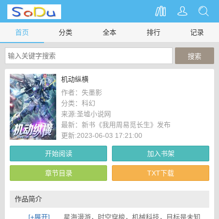
首页
分类
全本
排行
记录
机动纵横
作者：
失墨影
分类：
科幻
来源:
圣墟小说网
最新：
新书《我用周易觅长生》发布
更新:2023-06-03 17:21:00
开始阅读
加入书架
章节目录
TXT下载
作品简介
[+展开]
星海漫游，时空穿梭，机械科技，目标是未知