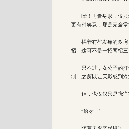
哗！再看身形，仅只刹
更有种笑意，那是完全掌
揉着有些发痛的双肩，
招，这可不是一招两招三
只不过，女公子的打击
制，之所以让天影感到疼
但，也仅仅只是挠痒
“哈呀！”
随着天影突然爆呵。