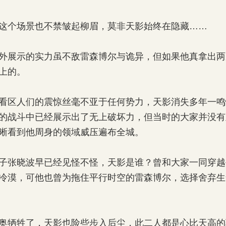
个场景也不禁皱起柳眉，莫非天影始终在隐藏……
展示的实力虽不敌雷森博尔与诡异，但如果他真拿出两
上的。
区人们的震惊丝毫不亚于任何势力，天影消失多年一鸣
的战斗中已经展示出了无上破坏力，但当时的大家并没有
晰看到他周身的领域威压遍布全城。
张晓波早已经见怪不怪，天影是谁？曾和大家一同穿越
冷漠，可他也曾为拖住平行时空的雷森博尔，选择舍弃生
牺牲了，天影也险些步入后尘，此二人都是心比天高的