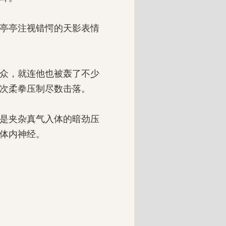
亭亭注视错愕的天影表情
众，就连他也被轰了不少
次柔拳压制尽数击落。
是夹杂真气入体的暗劲压
体内神经。