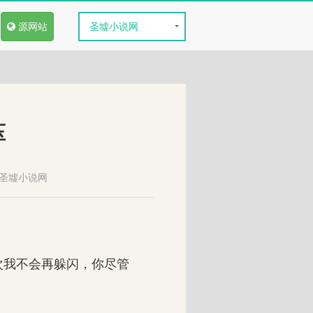
源网站
圣墟小说网
压
圣墟小说网
我不会再躲闪，你尽管