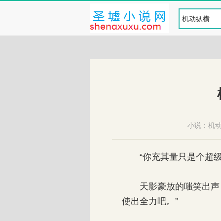
小说：
机
“你充其量只是个超级
天影豪放的嗤笑出声，
使出全力吧。”