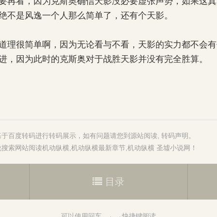
再看，因为克斯奥确信天影没必要虚张声势，如果这真
绝不是风逸一个人那么简单了，还有个天影。
理很简单啊，因为无论看与不看，天影的实力都不会有
进，因为此时的克斯奥对于战胜天影并没有完全胜算。
基于百度转码进行转码展示，如有问题请您到源站阅读,
转码声明
。
说搜索
网站阅读
机动纵横
,
机动纵横最新章节
,
机动纵横 圣墟小说网
！
目录
可以使用回车、←→快捷键阅读