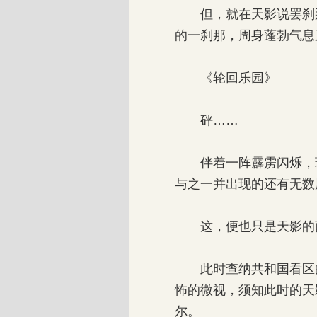
但，就在天影说罢刹那
的一刹那，周身蓬勃气息
《轮回乐园》
砰……
伴着一阵霹雳闪烁，环
与之一并出现的还有无数
这，便也只是天影的
此时查纳共和国看区的
怖的微视，须知此时的天
尔。