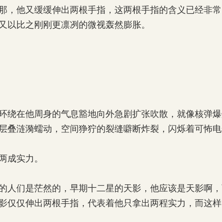
，他又缓缓伸出两根手指，这两根手指的含义已经非常
又以比之刚刚更凛冽的微视轰然膨胀。
绕在他周身的气息豁地向外急剧扩张吹散，就像核弹爆
层叠涟漪蠕动，空间狰狞的裂缝噼断炸裂，闪烁着可怖电
两成实力。
人们是茫然的，早期十二星的天影，他应该是天影啊，
影仅仅伸出两根手指，代表着他只拿出两程实力，而这样