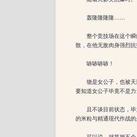
轰隆隆隆隆……
整个竞技场在这个瞬间
散，在他无敌肉身强烈抗
哧哧哧哧！
饶是女公子，也被天影
要知道女公子毕竟不是力
且不谈目前状态，毕竟
的米粒与精通现代作战的